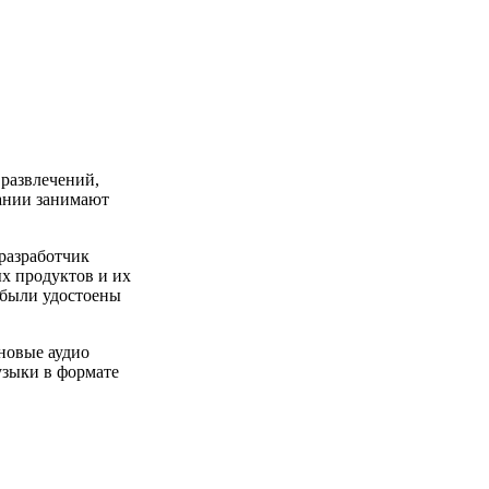
развлечений,
ании занимают
 разработчик
х продуктов и их
 были удостоены
 новые аудио
узыки в формате