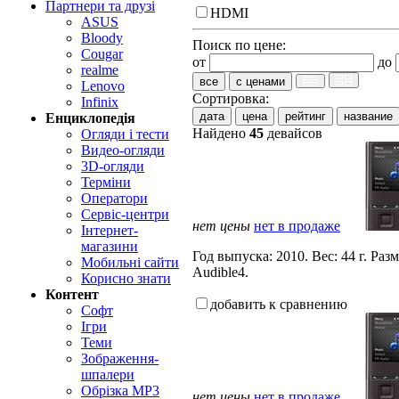
Партнери та друзі
HDMI
ASUS
Bloody
Поиск по цене:
Cougar
от
до
realme
все
с ценами
Lenovo
Сортировка:
Infinix
дата
цена
рейтинг
название
Енциклопедія
Найдено
45
девайсов
Огляди і тести
Видео-огляди
3D-огляди
Терміни
Оператори
Сервіс-центри
нет цены
нет в продаже
Інтернет-
магазини
Год выпуска: 2010. Вес: 44 г. 
Мобильні сайти
Audible4.
Корисно знати
Контент
добавить к сравнению
Софт
Ігри
Теми
Зображення-
шпалери
Обрізка MP3
нет цены
нет в продаже