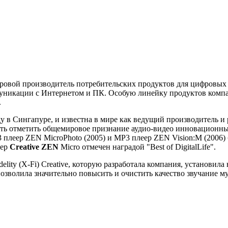
овой производитель потребительских продуктов для цифровых 
муникации с Интернетом и ПК. Особую линейку продуктов комп
.
оду в Сингапуре, и известна в мире как ведущий производитель и
ть отметить общемировое признание аудио-видео инновационны
 плеер ZEN MicroPhoto (2005) и MP3 плеер ZEN Vision:M (2006)
еер
Creative ZEN
Micro отмечен наградой "Best of DigitalLife".
elity (X-Fi) Creative, которую разработала компания, установила
позволила значительно повысить и очистить качество звучание м