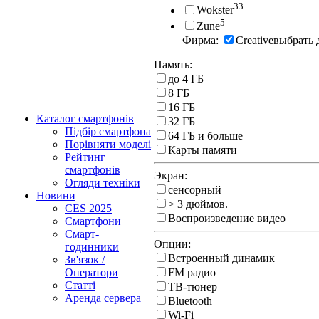
33
Wokster
5
Zune
Фирма:
Creative
выбрать 
Память:
до 4 ГБ
8 ГБ
16 ГБ
Каталог смартфонів
32 ГБ
Підбір смартфона
64 ГБ и больше
Порівняти моделі
Карты памяти
Рейтинг
смартфонів
Экран:
Огляди техніки
cенсорный
Новини
> 3 дюймов.
CES 2025
Воспроизведение видео
Смартфони
Смарт-
Опции:
годинники
Встроенный динамик
Зв'язок /
Оператори
FM радио
Статті
ТВ-тюнер
Аренда сервера
Bluetooth
Wi-Fi