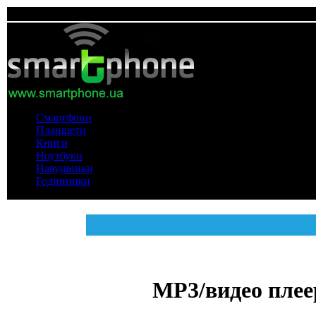
Смартфони
Планшети
Книги
Ноутбуки
Навушники
Годинники
MP3/видео плее