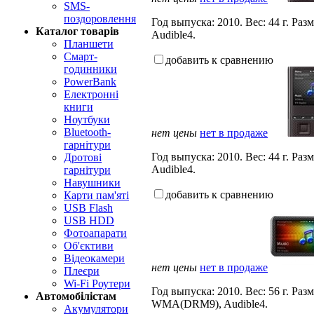
SMS-
поздоровлення
Год выпуска: 2010. Вес: 44 г. 
Каталог товарів
Audible4.
Планшети
Смарт-
добавить к сравнению
годинники
PowerBank
Електронні
книги
Ноутбуки
Bluetooth-
нет цены
нет в продаже
гарнітури
Год выпуска: 2010. Вес: 44 г. 
Дротові
Audible4.
гарнітури
Навушники
добавить к сравнению
Карти пам'яті
USB Flash
USB HDD
Фотоапарати
Об'єктиви
Відеокамери
нет цены
нет в продаже
Плеєри
Wi-Fi Роутери
Год выпуска: 2010. Вес: 56 г. Р
Автомобілістам
WMA(DRM9), Audible4.
Акумулятори