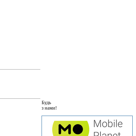
Будь
з нами!