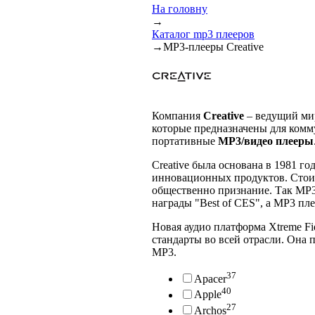
На головну
→
Каталог mp3 плееров
→
MP3-плееры Creative
Компания
Creative
– ведущий мир
которые предназначены для ком
портативные
MP3/видео плееры
Creative была основана в 1981 г
инновационных продуктов. Стои
общественно признание. Так MP3
награды "Best of CES", а MP3 пл
Новая аудио платформа Xtreme Fid
стандарты во всей отрасли. Она 
MP3.
37
Apacer
40
Apple
27
Archos