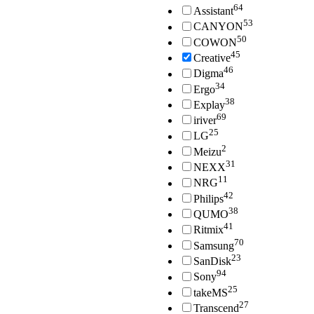
64
Assistant
53
CANYON
50
COWON
45
Creative
46
Digma
34
Ergo
38
Explay
69
iriver
25
LG
2
Meizu
31
NEXX
11
NRG
42
Philips
38
QUMO
41
Ritmix
70
Samsung
23
SanDisk
94
Sony
25
takeMS
27
Transcend